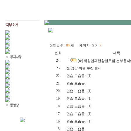
전체글수 :
84
개 페이지 : 9 의
7
번호
제목
24
[re] 회원업체현황잘못됨 전부올
23
천 영갑 회원 부친 별세
22
연습 모습들..
[1]
21
연습 모습들..
20
연습 모습들..
[1]
19
연습 모습들..
[1]
18
연습 모습들..
[1]
17
연습 모습들..
[1]
16
연습 모습들..
[1]
15
연습 모습들..