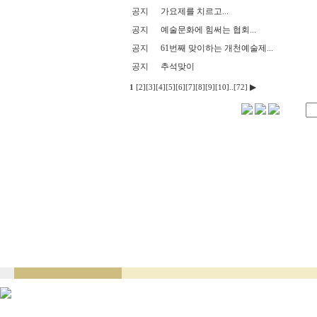
공지
가요제를 치르고...
공지
예술문화에 힘써는 협회...
공지
61번째 맞이하는 개천예술제...
공지
추석맞이
▶
1
[2]
[3]
[4]
[5]
[6]
[7]
[8]
[9]
[10]
..
[72]